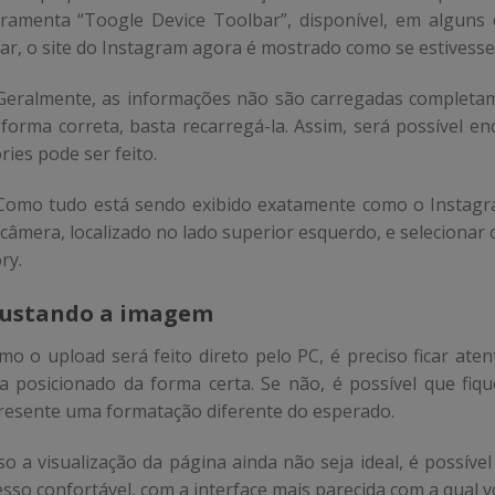
rramenta “Toogle Device Toolbar”, disponível, em alguns c
car, o site do Instagram agora é mostrado como se estivesse 
 Geralmente, as informações não são carregadas completa
 forma correta, basta recarregá-la. Assim, será possível 
ries pode ser feito.
 Como tudo está sendo exibido exatamente como o Instagram
 câmera, localizado no lado superior esquerdo, e selecionar
ry.
justando a imagem
mo o upload será feito direto pelo PC, é preciso ficar ate
ja posicionado da forma certa. Se não, é possível que fiq
resente uma formatação diferente do esperado.
so a visualização da página ainda não seja ideal, é possíve
esso confortável, com a interface mais parecida com a qual v