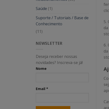
fe
Saúde
(1)
cli
Suporte / Tutoriais / Base de
5.
Conhecimento
da
(11)
sto
NEWSLETTER
6.
da
Deseja receber nossas
sto
novidades? Inscreva-se já!
A
Nome
Co
se
Email
*
ap
Ca
ac