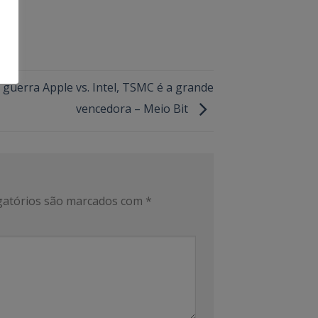
 guerra Apple vs. Intel, TSMC é a grande
vencedora – Meio Bit
atórios são marcados com
*