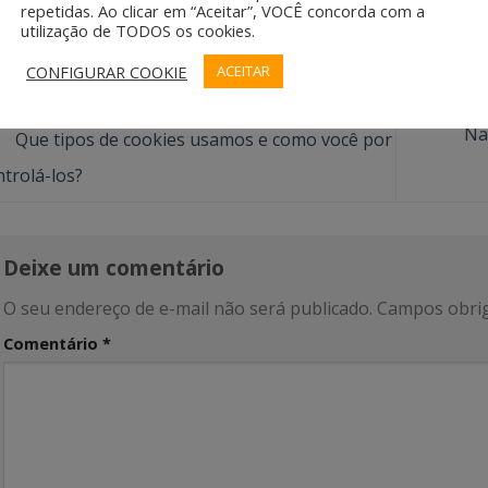
LUIS FELIPE SOUZA CUNHA
repetidas. Ao clicar em “Aceitar”, VOCÊ concorda com a
utilização de TODOS os cookies.
CONFIGURAR COOKIE
ACEITAR
Na
Que tipos de cookies usamos e como você por
ntrolá-los?
Deixe um comentário
O seu endereço de e-mail não será publicado.
Campos obrig
Comentário
*