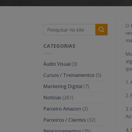
O
ve
ma
CATEGORIAS
Ma
al
Áudio Visual
(3)
qu
Cursos / Treinamentos
(5)
1.
Marketing Digital
(7)
2. 
Notícias
(261)
Parceiro Amazon
(2)
3.
Ao 
Parceiros / Clientes
(32)
4.
Relacionamentos
(35)