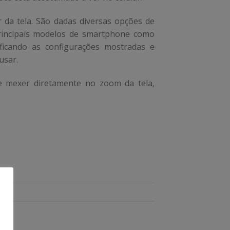
 da tela. São dadas diversas opções de
principais modelos de smartphone como
ficando as configurações mostradas e
usar.
e mexer diretamente no zoom da tela,