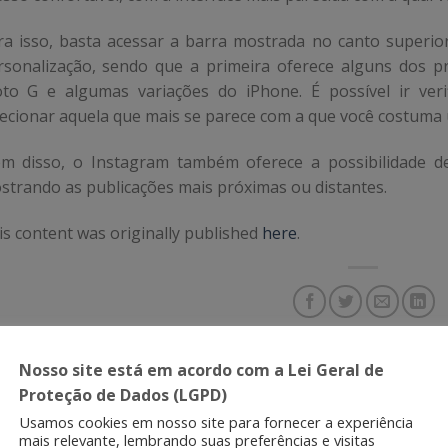
ra isso, basta acessar a barra mostrada no canto superior
rsonalização, sendo que a primeira oferece alguns dos 
to G e algumas variações do iPhone. É possível ir veri
lecionar aquela que mais se parece com a que você costuma 
ém disso, o Instagram também oferece a possibilidade d
strando as publicações mais próximas ou distantes.
is content was originally published
here
.
Nosso site está em acordo com a Lei Geral de
e registro foi postado em
Notícias
.
Adicione aos favoritos
.
Proteção de Dados (LGPD)
Usamos cookies em nosso site para fornecer a experiência
mais relevante, lembrando suas preferências e visitas